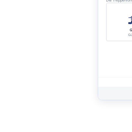
Die Treppenform
G
Gü
Schritt 3 von 8