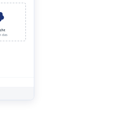
cht
n das