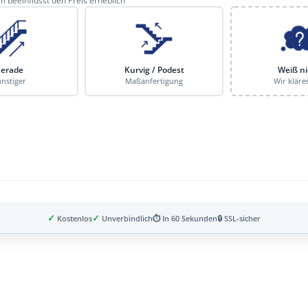
 beeinflusst den Preis erheblich
erade
Kurvig / Podest
Weiß ni
nstiger
Maßanfertigung
Wir kläre
✓
✓
Kostenlos
Unverbindlich
⏱ In 60 Sekunden
🔒 SSL-sicher