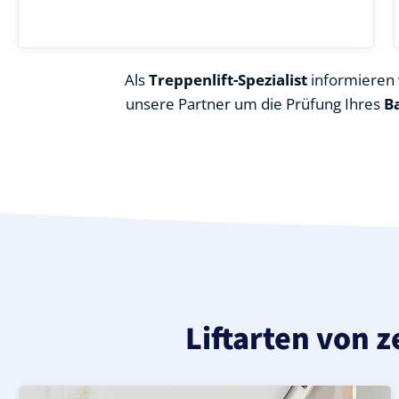
Als
Treppenlift-Spezialist
informieren w
unsere Partner um die Prüfung Ihres
B
Liftarten von z
Moderner gerader Treppenlift in Dickel (Landkreis Die
Geprüfter, gebrauchter Treppenlift für gerade Treppen 
Neuer Treppenlift für gerade Treppen in Dickel (Landkre