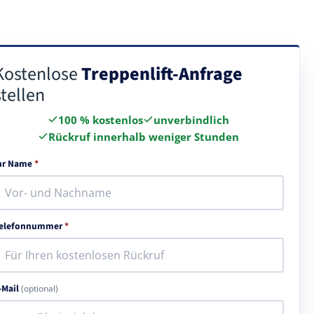
Kostenlose
Treppenlift-Anfrage
stellen
100 % kostenlos
unverbindlich
Rückruf innerhalb weniger Stunden
hr Name
*
elefonnummer
*
-Mail
(optional)