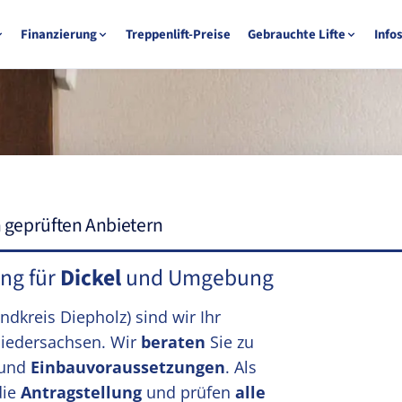
Finanzierung
Treppenlift-Preise
Gebrauchte Lifte
Info
n geprüften Anbietern
ung für
Dickel
und Umgebung
andkreis Diepholz)
sind wir Ihr
iedersachsen. Wir
beraten
Sie zu
und
Einbauvoraussetzungen
. Als
die
Antragstellung
und prüfen
alle