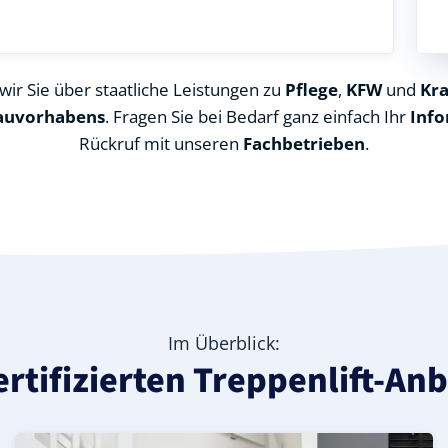
ir Sie über staatliche Leistungen zu
Pflege
,
KFW
und
Kr
auvorhabens
. Fragen Sie bei Bedarf ganz einfach Ihr
Info
Rückruf mit unseren
Fachbetrieben
.
Im Überblick:
ertifizierten Treppenlift-Anb
pholz), ideal für durchgehende Treppenläufe – Informatio
in Dickel (Landkreis Diepholz) – günstige Alternative mit
is Diepholz) – leise, komfortabel und individuell anpassba
Kurven-Treppenlift in Dickel (Landkreis Diepholz) – indi
Geprüfter gebrauchter Kurventreppenlift in Dickel (Lan
Preise & Angebote für Kurventreppenlifte in Dickel (La