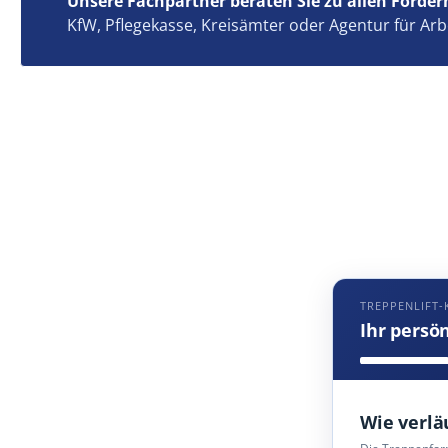
Unsere Fachpartner beraten Sie zu allen Förder
KfW, Pflegekasse, Kreisämter oder Agentur für Arb
TREPPENLIFT-
Ihr persö
Wie verlä