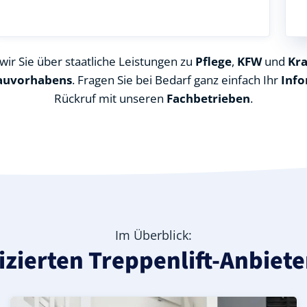
ir Sie über staatliche Leistungen zu
Pflege
,
KFW
und
Kr
auvorhabens
. Fragen Sie bei Bedarf ganz einfach Ihr
Info
Rückruf mit unseren
Fachbetrieben
.
Im Überblick:
fizierten Treppenlift-Anbiet
eis Zwickau), ideal für durchgehende Treppenläufe – Info
 in Crimmitschau (Landkreis Zwickau) – günstige Alternat
Landkreis Zwickau) – leise, komfortabel und individuell a
Kurven-Treppenlift in Crimmitschau (Landkreis Zwickau) 
Geprüfter gebrauchter Kurventreppenlift in Crimmitsch
Preise & Angebote für Kurventreppenlifte in Crimmitsc