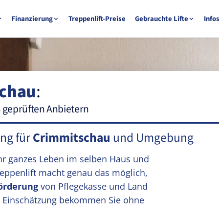
Finanzierung
Treppenlift-Preise
Gebrauchte Lifte
Info
chau
:
n geprüften Anbietern
ung für
Crimmitschau
und Umgebung
hr ganzes Leben im selben Haus und
reppenlift macht genau das möglich,
örderung
von Pflegekasse und Land
rste Einschätzung bekommen Sie ohne