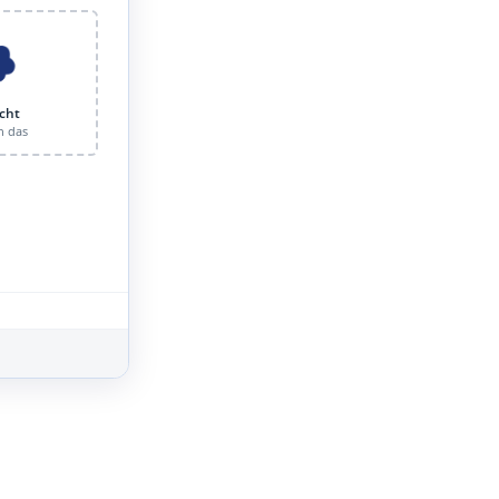
cht
n das