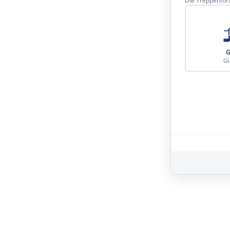
Die Treppenform
G
Gü
Schritt 3 von 8