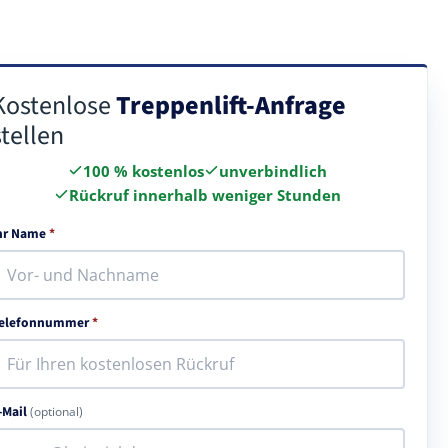
Kostenlose
Treppenlift-Anfrage
stellen
100 % kostenlos
unverbindlich
Rückruf innerhalb weniger Stunden
hr Name
*
elefonnummer
*
-Mail
(optional)