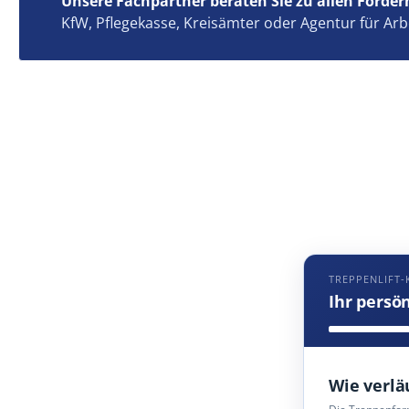
Unsere Fachpartner beraten Sie zu allen Förder
KfW, Pflegekasse, Kreisämter oder Agentur für Arb
TREPPENLIFT-
Ihr persö
Wie verlä