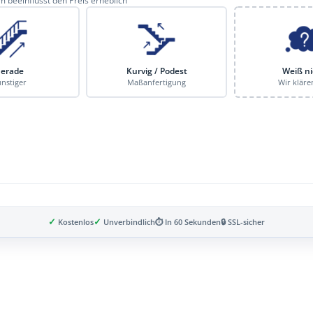
 beeinflusst den Preis erheblich
erade
Kurvig / Podest
Weiß ni
nstiger
Maßanfertigung
Wir kläre
✓
✓
Kostenlos
Unverbindlich
⏱ In 60 Sekunden
🔒 SSL-sicher