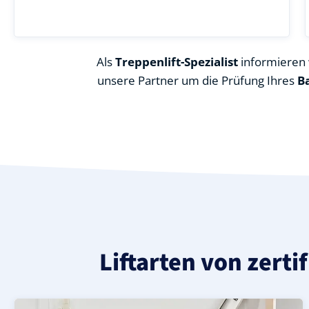
Als
Treppenlift-Spezialist
informieren w
unsere Partner um die Prüfung Ihres
B
Liftarten von zerti
Moderner gerader Treppenlift in Crimmitschau (Landkr
Geprüfter, gebrauchter Treppenlift für gerade Treppen
Neuer Treppenlift für gerade Treppen in Crimmitschau (