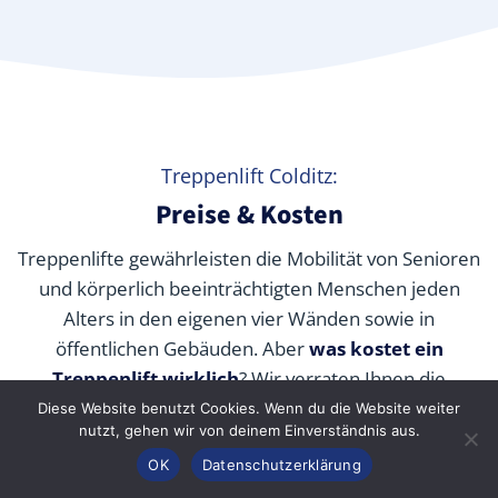
Treppenlift Colditz:
Preise & Kosten
Treppenlifte gewährleisten die Mobilität von Senioren
und körperlich beeinträchtigten Menschen jeden
Alters in den eigenen vier Wänden sowie in
öffentlichen Gebäuden. Aber
was kostet ein
Treppenlift wirklich
? Wir verraten Ihnen die
durchschnittlichen Preise unserer Fachpartner je nach
Diese Website benutzt Cookies. Wenn du die Website weiter
nutzt, gehen wir von deinem Einverständnis aus.
Modell und wie Sie die Kosten durch Zuschüsse,
Anrufen
Konfigurator
Inhalt
OK
Datenschutzerklärung
Fördermittel und Alternativen senken können.