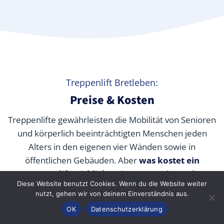
Treppenlift Bretleben:
Preise & Kosten
Treppenlifte gewährleisten die Mobilität von Senioren
und körperlich beeinträchtigten Menschen jeden
Alters in den eigenen vier Wänden sowie in
öffentlichen Gebäuden. Aber
was kostet ein
Treppenlift wirklich
? Wir verraten Ihnen die
Diese Website benutzt Cookies. Wenn du die Website weiter
durchschnittlichen Preise unserer Fachpartner je nach
nutzt, gehen wir von deinem Einverständnis aus.
Modell und wie Sie die Kosten durch Zuschüsse,
Anrufen
Konfigurator
Inhalt
OK
Datenschutzerklärung
Fördermittel und Alternativen senken können.