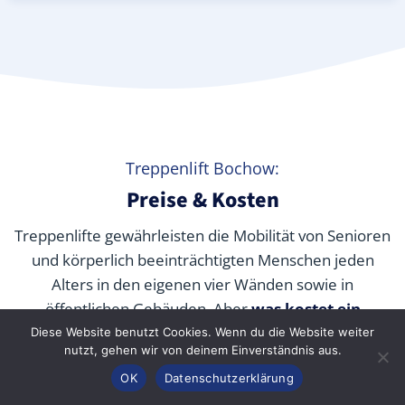
Treppenlift Bochow:
Preise & Kosten
Treppenlifte gewährleisten die Mobilität von Senioren
und körperlich beeinträchtigten Menschen jeden
Alters in den eigenen vier Wänden sowie in
öffentlichen Gebäuden. Aber
was kostet ein
Treppenlift wirklich
? Wir verraten Ihnen die
Diese Website benutzt Cookies. Wenn du die Website weiter
nutzt, gehen wir von deinem Einverständnis aus.
durchschnittlichen Preise unserer Fachpartner je nach
Anrufen
Konfigurator
Inhalt
OK
Datenschutzerklärung
Modell und wie Sie die Kosten durch Zuschüsse,