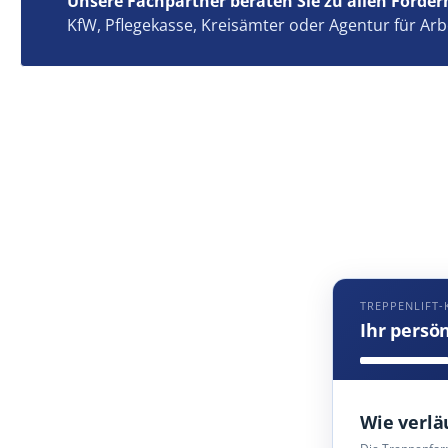
Unsere Fachpartner beraten Sie zu allen Förder
KfW, Pflegekasse, Kreisämter oder Agentur für Arb
TREPPENLIFT-
Ihr persö
Wie verlä