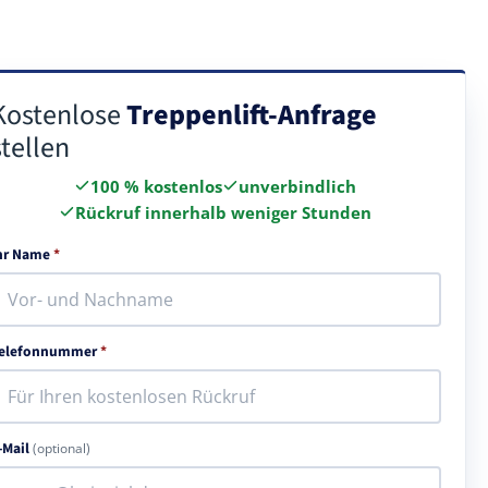
Kostenlose
Treppenlift-Anfrage
stellen
100 % kostenlos
unverbindlich
Rückruf innerhalb weniger Stunden
hr Name
*
elefonnummer
*
-Mail
(optional)