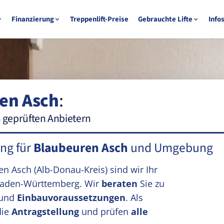
Finanzierung
Treppenlift-Preise
Gebrauchte Lifte
Info
en Asch
:
n geprüften Anbietern
ung für
Blaubeuren Asch
und Umgebung
ren Asch
(Alb-Donau-Kreis)
sind wir Ihr
aden-Württemberg. Wir
beraten
Sie zu
und
Einbauvoraussetzungen
. Als
die
Antragstellung
und prüfen
alle