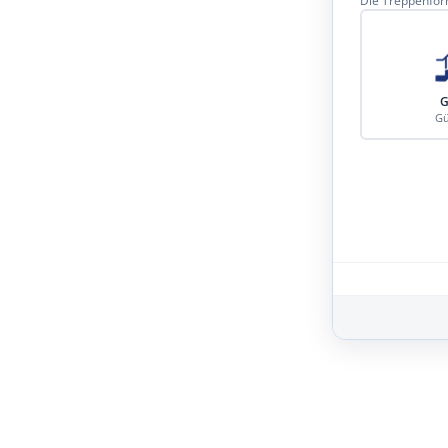
Die Treppenform
G
Gü
Schritt 3 von 8