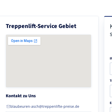
Treppenlift-Service Gebiet
I
T
Kontakt zu Uns
E
blaubeuren-asch@treppenlifte-preise.de