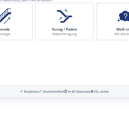
 beeinflusst den Preis erheblich
erade
Kurvig / Podest
Weiß ni
nstiger
Maßanfertigung
Wir kläre
✓
✓
Kostenlos
Unverbindlich
⏱ In 60 Sekunden
🔒 SSL-sicher