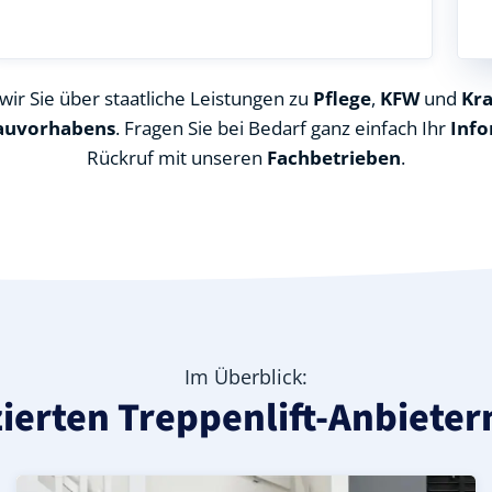
ir Sie über staatliche Leistungen zu
Pflege
,
KFW
und
Kr
auvorhabens
. Fragen Sie bei Bedarf ganz einfach Ihr
Info
Rückruf mit unseren
Fachbetrieben
.
Im Überblick:
izierten Treppenlift-Anbiete
Donau-Kreis), ideal für durchgehende Treppenläufe – Inf
 in Blaubeuren Asch (Alb-Donau-Kreis) – günstige Alternat
h (Alb-Donau-Kreis) – leise, komfortabel und individuell 
Kurven-Treppenlift in Blaubeuren Asch (Alb-Donau-Kreis)
Geprüfter gebrauchter Kurventreppenlift in Blaubeuren
Preise & Angebote für Kurventreppenlifte in Blaubeure