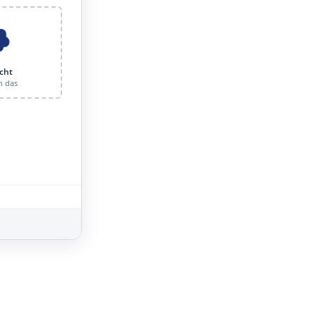
cht
n das