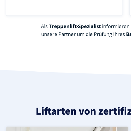
Als
Treppenlift-Spezialist
informieren w
unsere Partner um die Prüfung Ihres
B
Liftarten von zertif
Moderner gerader Treppenlift in Blaubeuren Asch (Alb-
Geprüfter, gebrauchter Treppenlift für gerade Treppen
Neuer Treppenlift für gerade Treppen in Blaubeuren Asc