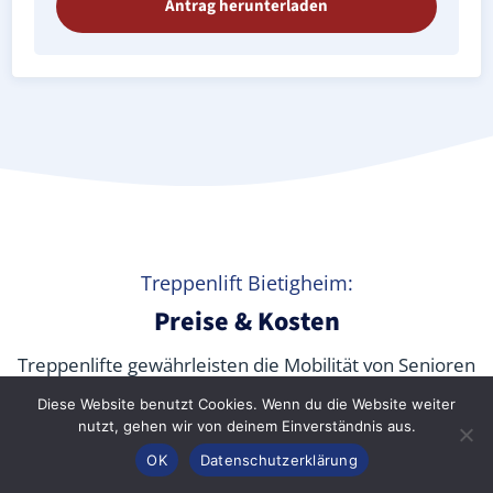
Antrag herunterladen
Treppenlift Bietigheim:
Preise & Kosten
Treppenlifte gewährleisten die Mobilität von Senioren
und körperlich beeinträchtigten Menschen jeden
Diese Website benutzt Cookies. Wenn du die Website weiter
Alters in den eigenen vier Wänden sowie in
nutzt, gehen wir von deinem Einverständnis aus.
öffentlichen Gebäuden. Aber
was kostet ein
Anrufen
Konfigurator
Inhalt
OK
Datenschutzerklärung
Treppenlift wirklich
? Wir verraten Ihnen die