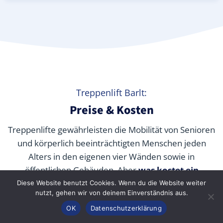
Treppenlift Barlt:
Preise & Kosten
Treppenlifte gewährleisten die Mobilität von Senioren
und körperlich beeinträchtigten Menschen jeden
Alters in den eigenen vier Wänden sowie in
öffentlichen Gebäuden. Aber
was kostet ein
Treppenlift wirklich
? Wir verraten Ihnen die
Diese Website benutzt Cookies. Wenn du die Website weiter
nutzt, gehen wir von deinem Einverständnis aus.
durchschnittlichen Preise unserer Fachpartner je nach
Anrufen
Konfigurator
Inhalt
OK
Datenschutzerklärung
Modell und wie Sie die Kosten durch Zuschüsse,