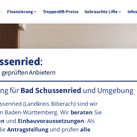
Finanzierung
Treppenlift-Preise
Gebrauchte Lifte
Info
ssenried
:
n geprüften Anbietern
ung für
Bad Schussenried
und Umgebung
ussenried
(Landkreis Biberach)
sind wir
n Baden-Württemberg. Wir
beraten
Sie
en
und
Einbauvoraussetzungen
. Als
die
Antragstellung
und prüfen
alle