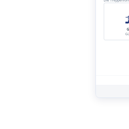
Die Treppenform
G
Gü
Schritt 3 von 8