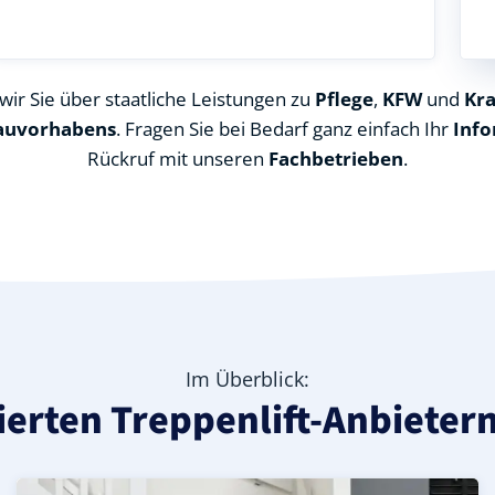
ir Sie über staatliche Leistungen zu
Pflege
,
KFW
und
Kr
auvorhabens
. Fragen Sie bei Bedarf ganz einfach Ihr
Info
Rückruf mit unseren
Fachbetrieben
.
Im Überblick:
izierten Treppenlift-Anbieter
dkreis Biberach), ideal für durchgehende Treppenläufe –
 in Bad Schussenried (Landkreis Biberach) – günstige Alte
ed (Landkreis Biberach) – leise, komfortabel und individu
Kurven-Treppenlift in Bad Schussenried (Landkreis Biber
Geprüfter gebrauchter Kurventreppenlift in Bad Schusse
Preise & Angebote für Kurventreppenlifte in Bad Schus