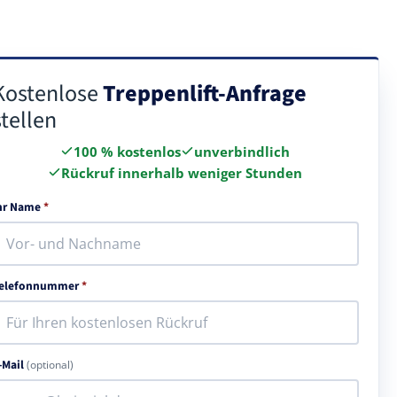
Kostenlose
Treppenlift-Anfrage
stellen
100 % kostenlos
unverbindlich
Rückruf innerhalb weniger Stunden
hr Name
*
elefonnummer
*
-Mail
(optional)