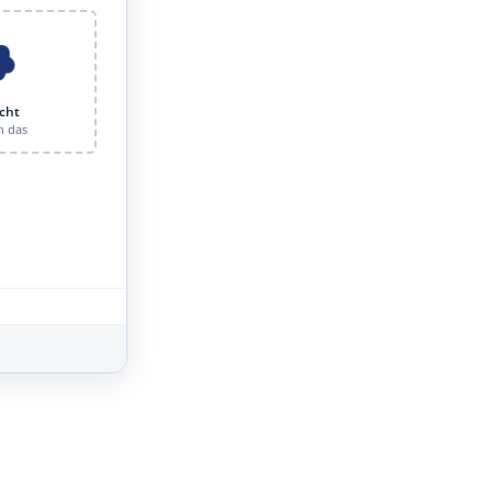
cht
n das