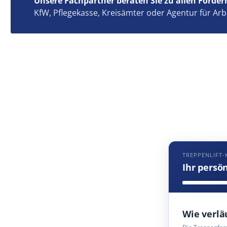
Unsere Fachpartner beraten Sie zu allen Förder
KfW, Pflegekasse, Kreisämter oder Agentur für Arb
TREPPENLIFT-
Ihr persö
Wie verlä