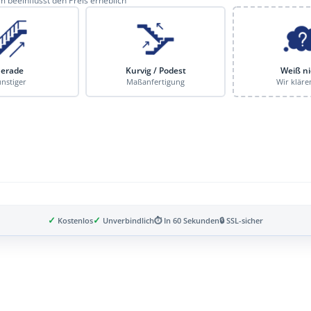
 beeinflusst den Preis erheblich
erade
Kurvig / Podest
Weiß ni
nstiger
Maßanfertigung
Wir kläre
✓
✓
Kostenlos
Unverbindlich
⏱ In 60 Sekunden
🔒 SSL-sicher