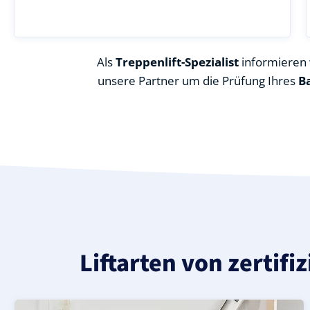
Als
Treppenlift-Spezialist
informieren w
unsere Partner um die Prüfung Ihres
B
Liftarten von zertif
Moderner gerader Treppenlift in Bad Schussenried (Lan
Geprüfter, gebrauchter Treppenlift für gerade Treppen
Neuer Treppenlift für gerade Treppen in Bad Schussenri