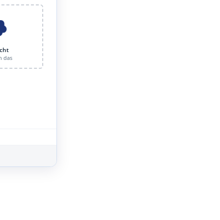
cht
n das