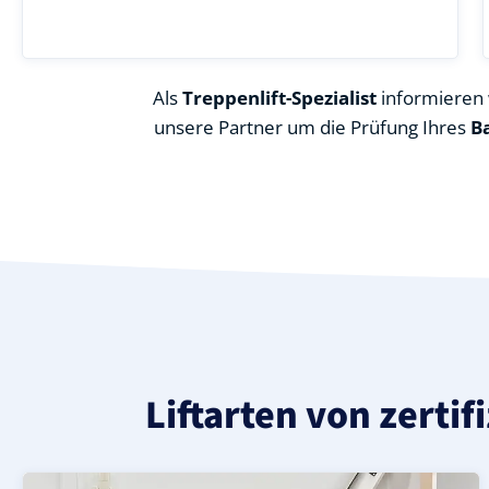
Als
Treppenlift-Spezialist
informieren w
unsere Partner um die Prüfung Ihres
B
Liftarten von zerti
Moderner gerader Treppenlift in Bad Sassendorf (Landk
Geprüfter, gebrauchter Treppenlift für gerade Treppen 
Neuer Treppenlift für gerade Treppen in Bad Sassendorf