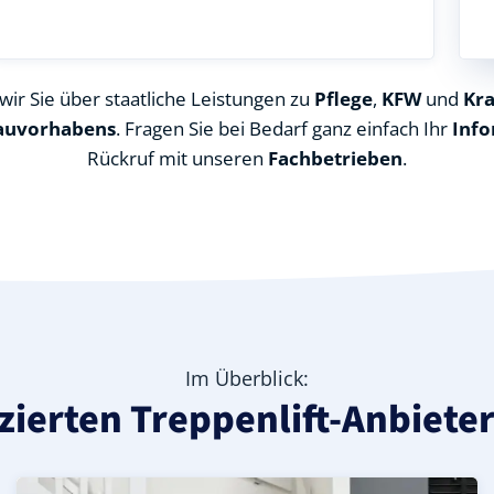
ir Sie über staatliche Leistungen zu
Pflege
,
KFW
und
Kr
auvorhabens
. Fragen Sie bei Bedarf ganz einfach Ihr
Info
Rückruf mit unseren
Fachbetrieben
.
Im Überblick:
fizierten Treppenlift-Anbiete
reis Soest), ideal für durchgehende Treppenläufe – Infor
in Bad Sassendorf (Landkreis Soest) – günstige Alternati
 (Landkreis Soest) – leise, komfortabel und individuell an
Kurven-Treppenlift in Bad Sassendorf (Landkreis Soest) 
Geprüfter gebrauchter Kurventreppenlift in Bad Sassend
Preise & Angebote für Kurventreppenlifte in Bad Sasse