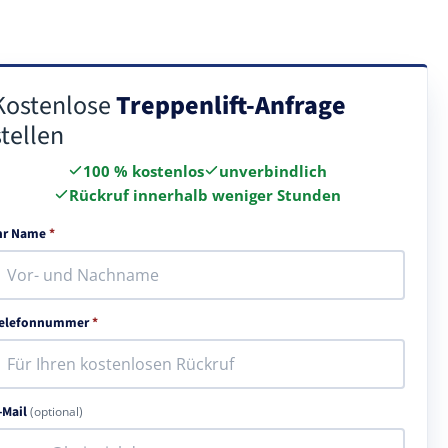
Kostenlose
Treppenlift-Anfrage
stellen
100 % kostenlos
unverbindlich
Rückruf innerhalb weniger Stunden
hr Name
*
elefonnummer
*
-Mail
(optional)