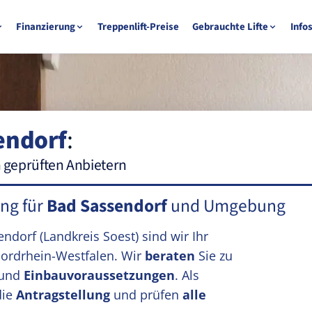
Finanzierung
Treppenlift-Preise
Gebrauchte Lifte
Info
endorf
:
n geprüften Anbietern
ung für
Bad Sassendorf
und Umgebung
sendorf
(Landkreis Soest)
sind wir Ihr
ordrhein-Westfalen. Wir
beraten
Sie zu
und
Einbauvoraussetzungen
. Als
die
Antragstellung
und prüfen
alle