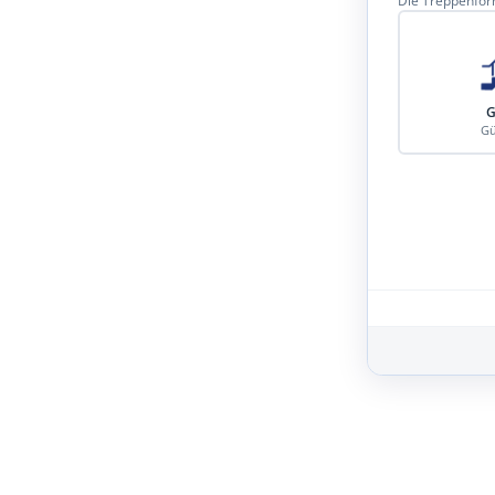
Die Treppenform
G
Gü
Schritt 3 von 8