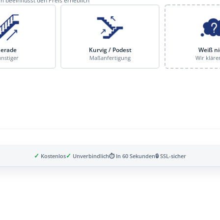
 beeinflusst den Preis erheblich
erade
Kurvig / Podest
Weiß ni
nstiger
Maßanfertigung
Wir kläre
✓
✓
Kostenlos
Unverbindlich
⏱ In 60 Sekunden
🔒 SSL-sicher