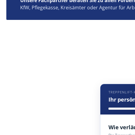
Unsere Fachpartner beraten Sie zu allen Förder
KfW, Pflegekasse, Kreisämter oder Agentur für Arb
TREPPENLIFT-
Ihr persö
Wie verlä