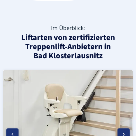
Im Überblick:
Liftarten von zertifizierten
Treppenlift-Anbietern in
Bad Klosterlausnitz
Moderner gerader Treppenlift in Bad Klosterlausnitz (Sa
Geprüfter, gebrauchter Treppenlift für gerade Treppen in
Neuer Treppenlift für gerade Treppen in Bad Klosterlausn