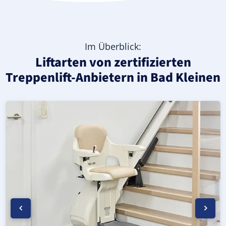
Im Überblick:
Liftarten von zertifizierten
Treppenlift-Anbietern in Bad Kleinen
Moderner gerader Treppenlift in Bad Kleinen (Landkrei
Geprüfter, gebrauchter Treppenlift für gerade Treppen 
Neuer Treppenlift für gerade Treppen in Bad Kleinen (L