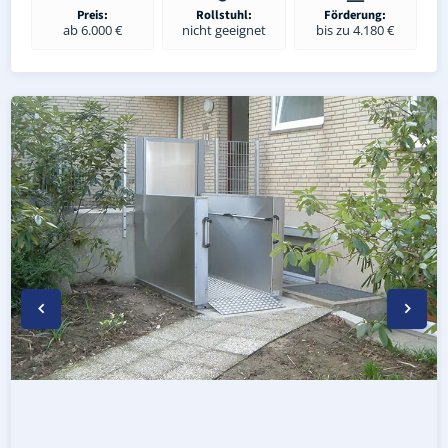
Preis:
Rollstuhl:
Förderung:
ab 6.000 €
nicht geeignet
bis zu 4.180 €
Wetterfester Plattformlift außen in Bad Kleinen (Landkr
Rollstuhl-Plattformlift in Bad Kleinen (Landkreis Nordw