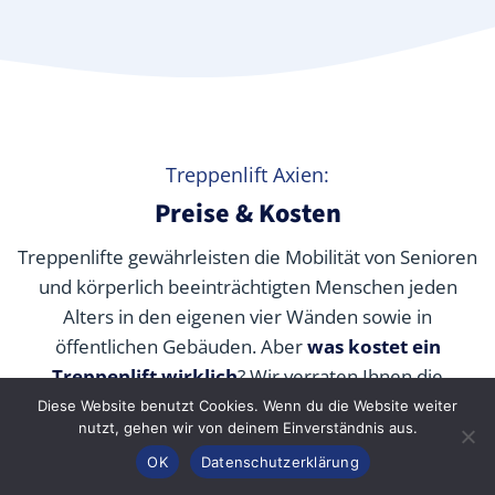
Treppenlift Axien:
Preise & Kosten
Treppenlifte gewährleisten die Mobilität von Senioren
und körperlich beeinträchtigten Menschen jeden
Alters in den eigenen vier Wänden sowie in
öffentlichen Gebäuden. Aber
was kostet ein
Treppenlift wirklich
? Wir verraten Ihnen die
durchschnittlichen Preise unserer Fachpartner je nach
Diese Website benutzt Cookies. Wenn du die Website weiter
nutzt, gehen wir von deinem Einverständnis aus.
Modell und wie Sie die Kosten durch Zuschüsse,
Anrufen
Konfigurator
Inhalt
OK
Datenschutzerklärung
Fördermittel und Alternativen senken können.