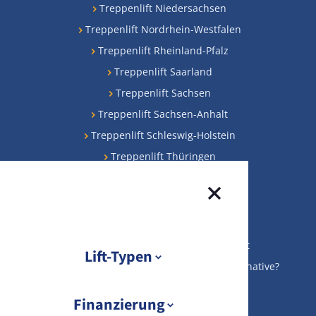
Treppenlift Niedersachsen
Treppenlift Nordrhein-Westfalen
Treppenlift Rheinland-Pfalz
Treppenlift Saarland
Treppenlift Sachsen
Treppenlift Sachsen-Anhalt
Treppenlift Schleswig-Holstein
Treppenlift Thüringen
Beliebteste Beiträge
Treppenlifte Preise
KfW-Förderung für Ihren Treppenlift
Lift-Typen
Gebrauchte Treppenlifte: preiswerte Alternative?
Treppenlift Finanzierung
Übersicht Lift-Typen
Finanzierung
Gebrauchten Treppenlift verkaufen