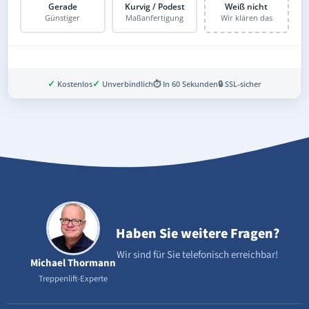
Gerade
Kurvig / Podest
Weiß nicht
Günstiger
Maßanfertigung
Wir klären das
✓
✓
Kostenlos
Unverbindlich
⏱ In 60 Sekunden
🔒 SSL-sicher
Schritt 3 von 8
Haben Sie weitere Fragen?
Wir sind für Sie telefonisch erreichbar!
Michael Thormann
Treppenlift-Experte