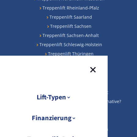
Treppenlift Rheinland-Pfalz
Treppenlift Saarland
Treppenlift Sachsen
Treppenlift Sachsen-Anhalt
Treppenlift Schleswig-Holstein
Treppenlift Thüringen
Beliebteste Beiträge
Treppenlifte Preise
KfW-Förderung für Ihren Treppenlift
Lift-Typen
Gebrauchte Treppenlifte: preiswerte Alternative?
Treppenlift Finanzierung
Übersicht Lift-Typen
Finanzierung
Gebrauchten Treppenlift verkaufen
Sitzlift
Treppenlift kaufen: Die besten Tipps
Übersicht Finanzierung