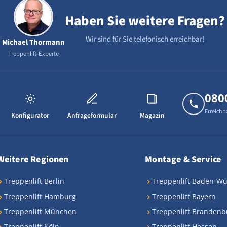
Haben Sie weitere Fragen?
Wir sind für Sie telefonisch erreichbar!
Michael Thormann
Treppenlift-Experte
080
Erreichb
Konfigurator
Anfrageformular
Magazin
Weitere Regionen
Montage & Service
Treppenlift Berlin
Treppenlift Baden-W
Treppenlift Hamburg
Treppenlift Bayern
Treppenlift München
Treppenlift Brandenb
Treppenlift Köln
Treppenlift Hessen