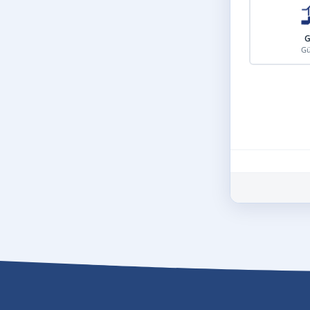
G
Gü
Schritt 3 von 8