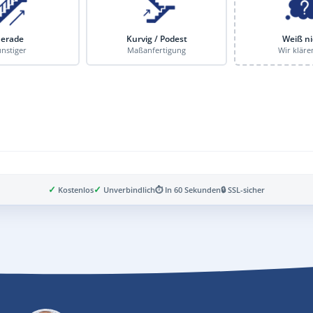
erade
Kurvig / Podest
Weiß ni
nstiger
Maßanfertigung
Wir kläre
✓
✓
Kostenlos
Unverbindlich
⏱ In 60 Sekunden
🔒 SSL-sicher