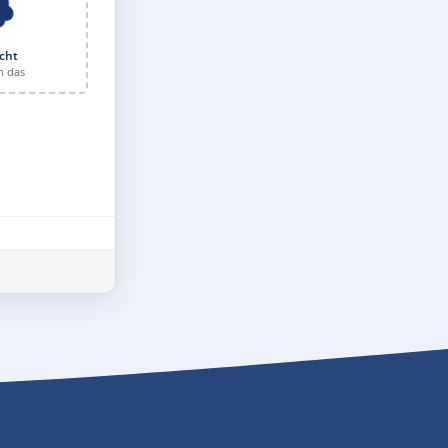
cht
n das