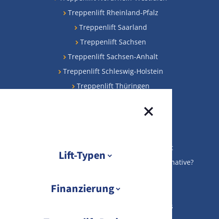
Treppenlift Rheinland-Pfalz
Treppenlift Saarland
Treppenlift Sachsen
Treppenlift Sachsen-Anhalt
Treppenlift Schleswig-Holstein
Treppenlift Thüringen
Beliebteste Beiträge
Treppenlifte Preise
KfW-Förderung für Ihren Treppenlift
Lift-Typen
Gebrauchte Treppenlifte: preiswerte Alternative?
Treppenlift Finanzierung
Übersicht Lift-Typen
Finanzierung
Gebrauchten Treppenlift verkaufen
Sitzlift
Treppenlift kaufen: Die besten Tipps
Übersicht Finanzierung