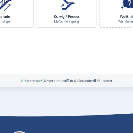
erade
Kurvig / Podest
Weiß ni
nstiger
Maßanfertigung
Wir kläre
✓
✓
Kostenlos
Unverbindlich
⏱ In 60 Sekunden
🔒 SSL-sicher