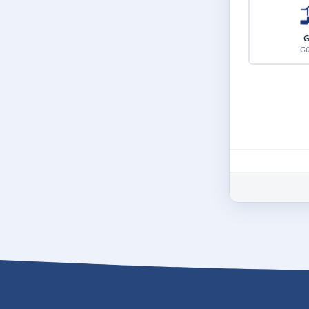
G
Gü
Schritt 3 von 8