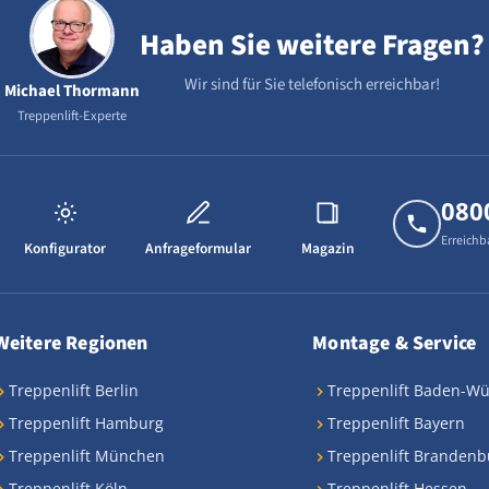
Haben Sie weitere Fragen?
Wir sind für Sie telefonisch erreichbar!
Michael Thormann
Treppenlift-Experte
080
Erreichb
Konfigurator
Anfrageformular
Magazin
Weitere Regionen
Montage & Service
Treppenlift Berlin
Treppenlift Baden-W
Treppenlift Hamburg
Treppenlift Bayern
Treppenlift München
Treppenlift Brandenb
Treppenlift Köln
Treppenlift Hessen