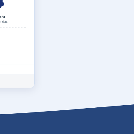
cht
n das