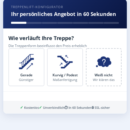
TREPPENLIFT-KONFIGURATOR
Ihr persönliches Angebot in 60 Sekunden
Wie verläuft Ihre Treppe?
Die Treppenform beeinflusst den Preis erheblich
Gerade
Kurvig / Podest
Weiß nicht
Günstiger
Maßanfertigung
Wir klären das
✓
✓
Kostenlos
Unverbindlich
⏱ In 60 Sekunden
🔒 SSL-sicher
Schritt 3 von 8